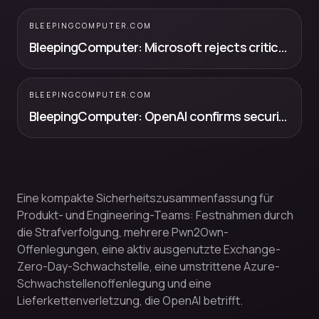
BLEEPINGCOMPUTER.COM
BleepingComputer: Microsoft rejects critical Azure vulnerability report, no CVE issued
BLEEPINGCOMPUTER.COM
BleepingComputer: OpenAI confirms security breach in TanStack supply chain attack
Eine kompakte Sicherheitszusammenfassung für
Produkt- und Engineering-Teams: Festnahmen durch
die Strafverfolgung, mehrere Pwn2Own-
Offenlegungen, eine aktiv ausgenutzte Exchange-
Zero-Day-Schwachstelle, eine umstrittene Azure-
Schwachstellenoffenlegung und eine
Lieferkettenverletzung, die OpenAI betrifft.