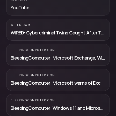
YouTube
WIRED.COM
WIRED: Cybercriminal Twins Caught After They Forgot to Turn Off Microsoft Te...
BLEEPINGCOMPUTER.COM
BleepingComputer: Microsoft Exchange, Windows 11 hacked on second day of Pwn2Own
BLEEPINGCOMPUTER.COM
BleepingComputer: Microsoft warns of Exchange zero-day flaw exploited in attacks
BLEEPINGCOMPUTER.COM
BleepingComputer: Windows 11 and Microsoft Edge hacked at Pwn2Own Berlin 2026