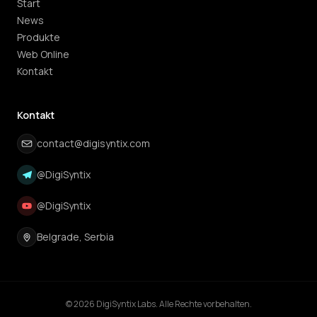
Start
News
Produkte
Web Online
Kontakt
Kontakt
contact@digisyntix.com
@DigiSyntix
@DigiSyntix
Belgrade, Serbia
©
2026
DigiSyntix Labs.
Alle Rechte vorbehalten.