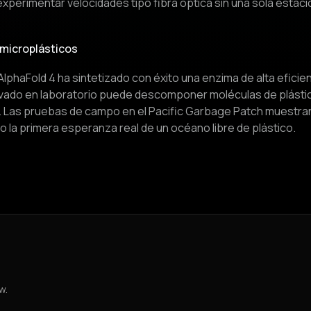
erimentar velocidades tipo fibra óptica sin una sola estación
 microplásticos
o, AlphaFold 4 ha sintetizado con éxito una enzima de alta efic
tivado en laboratorio puede descomponer moléculas de plásti
 Las pruebas de campo en el Pacific Garbage Patch muestran
la primera esperanza real de un océano libre de plástico.
w.