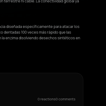
 terrestre ni cable. La conectividad global ya
iencia diseñada específicamente para atacar los
co dentadas 100 veces más rápido que las
 la enzima disolviendo desechos sintéticos en
0
reactions
0
comments