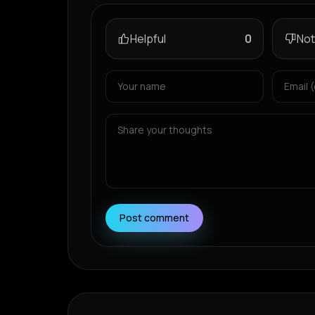
Helpful
0
Not
Post comment