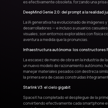
es efectivamente obsoleta, forzando una prisa 
DeepMind Genie 2.0: del prompt a la realidad j
La IA generativa ha evolucionado de imágenes y
desarrolladores — e incluso a usuarios casuale
visuales; son entornos explorables con física c
aventura a medida que la pronuncias.
Infraestructura autónoma: los constructores 
La escasez de mano de obra en la industria de 
un nuevo modelo de razonamiento autónomo, ha 
manejar materiales pesados con destreza simila
la primera era de casas construidas íntegramen
Starlink V3: el cielo gigabit
SpaceX ha completado el despliegue de la primer
convirtiendo efectivamente cada smartphone est