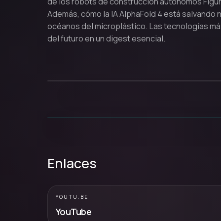
de los robots de construcción autónomos Figur
Además, cómo la IA AlphaFold 4 está salvando 
océanos del microplástico. Las tecnologías más
del futuro en un digest esencial.
Enlaces
YOUTU.BE
YouTube