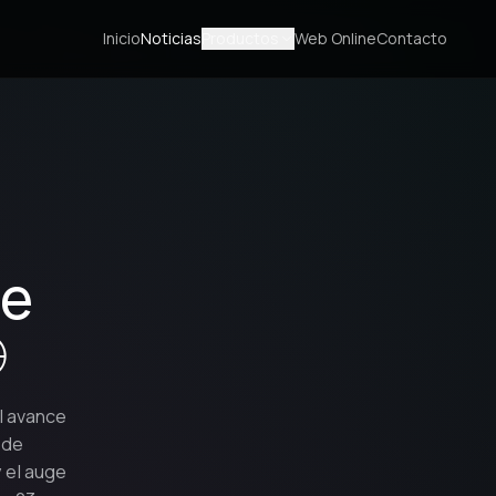
Inicio
Noticias
Productos
Web Online
Contacto
de

el avance
 de
y el auge