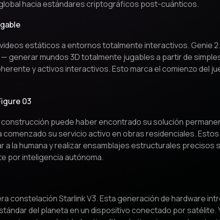
global hacia estándares criptográficos post-cuánticos.
ugable
 videos estáticos a entornos totalmente interactivos. Genie 
s — generar mundos 3D totalmente jugables a partir de simple
oherente y activos interactivos. Esto marca el comienzo del ju
Figure 03
la construcción puede haber encontrado su solución permanen
comenzado su servicio activo en obras residenciales. Estos 
r a la humana y realizar ensamblajes estructurales precisos
te por inteligencia autónoma.
a constelación Starlink V3. Esta generación de hardware intro
ándar del planeta en un dispositivo conectado por satélite.