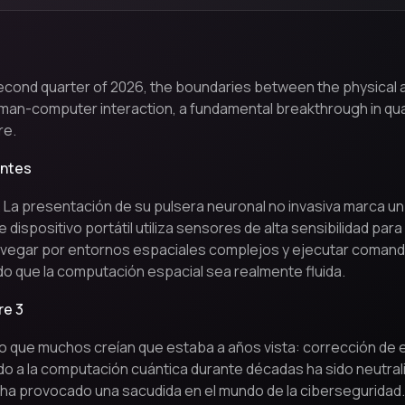
cond quarter of 2026, the boundaries between the physical and
uman-computer interaction, a fundamental breakthrough in quan
re.
antes
l. La presentación de su pulsera neuronal no invasiva marca un
e dispositivo portátil utiliza sensores de alta sensibilidad p
vegar por entornos espaciales complejos y ejecutar comando
do que la computación espacial sea realmente fluida.
re 3
lo que muchos creían que estaba a años vista: corrección de 
do a la computación cuántica durante décadas ha sido neutrali
ha provocado una sacudida en el mundo de la ciberseguridad.