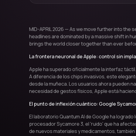
MID-APRIL 2026 — As we move further into the se
headlines are dominated by a massive shift in h
brings the world closer together than ever befo
La frontera neuronal de Apple: control sin impl
Apple ha superado oficialmente la interfaz tácti
A diferencia de los chips invasivos, este elegant
desde la muñeca. Los usuarios ahora pueden na
necesidad de gestos físicos, Apple está hacien
El punto de inflexión cuántico: Google Sycamo
El laboratorio Quantum AI de Google ha logrado 
procesador Sycamore 3, el 'ruido' que ha afecta
de nuevos materiales y medicamentos, también 