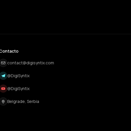
Contacto
contact@digisyntix.com
@DigiSyntix
@DigiSyntix
Belgrade, Serbia