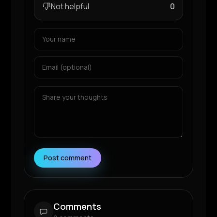
Not helpful
0
Post comment
Comments