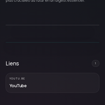
plus cruciales du futur en un digest essentiel.
Liens
1
YOUTU.BE
YouTube