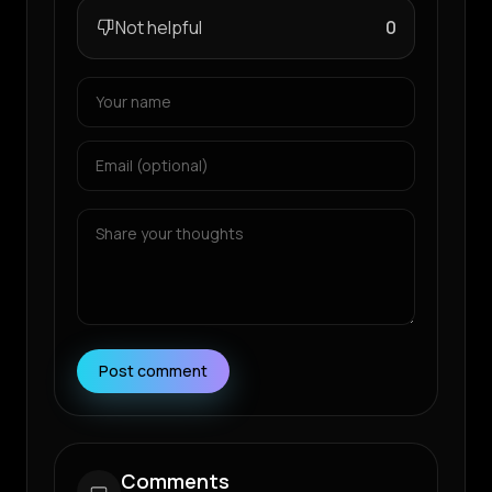
Not helpful
0
Post comment
Comments