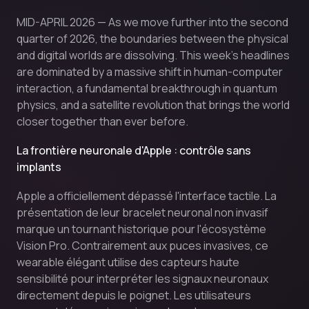
MID-APRIL 2026 — As we move further into the second
quarter of 2026, the boundaries between the physical
and digital worlds are dissolving. This week’s headlines
are dominated by a massive shift in human-computer
interaction, a fundamental breakthrough in quantum
physics, and a satellite revolution that brings the world
closer together than ever before.
La frontière neuronale d'Apple : contrôle sans
implants
Apple a officiellement dépassé l'interface tactile. La
présentation de leur bracelet neuronal non invasif
marque un tournant historique pour l'écosystème
Vision Pro. Contrairement aux puces invasives, ce
wearable élégant utilise des capteurs haute
sensibilité pour interpréter les signaux neuronaux
directement depuis le poignet. Les utilisateurs