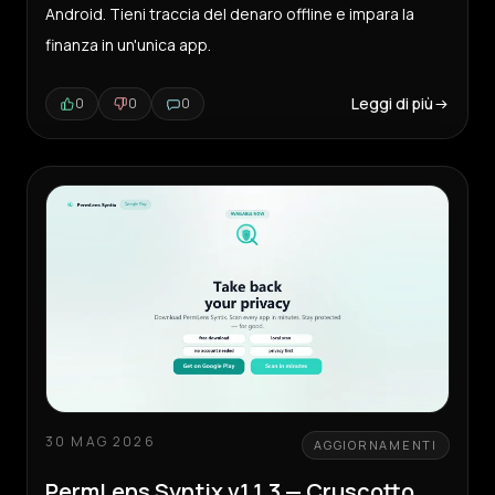
Android. Tieni traccia del denaro offline e impara la
finanza in un'unica app.
Leggi di più
0
0
0
30 MAG 2026
AGGIORNAMENTI
PermLens Syntix v1.1.3 — Cruscotto