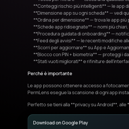
**Conteggi rischio più intelligenti** — le app d
**Dimensione app su ogni scheda** — vedi qua
**Ordina per dimensione** — trova le app più
**Schede app ridisegnate** — nomi più chiari, b
**Procedura guidata di onboarding** — notifich
**Feed degli avvisi** — le recenti modifiche al
**Scorri per aggiornare** su App e Aggiorna
**Blocco con PIN + biometria** — proteggi i da
**Stati vuoti migliorati** e rifiniture dell'interf
Perché è importante
Le app possono ottenere accesso a fotocamera,
PermLens esegue la scansione di ogni app instal
Perfetto se tieni alla **privacy su Android**, alle
Download on Google Play