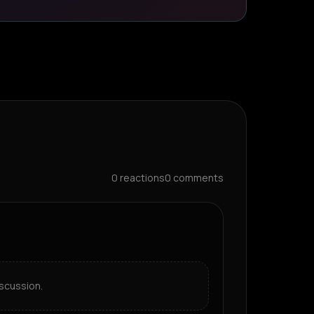
0
reactions
0
comments
scussion.