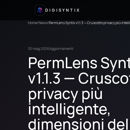
DIGISYNTIX
Home
/
News
/
PermLens Syntix v1.1.3 — Cruscotto privacy più intell
30 mag 2026
Aggiornamenti
PermLens Synt
v1.1.3 — Crusco
privacy più
intelligente,
dimensioni del