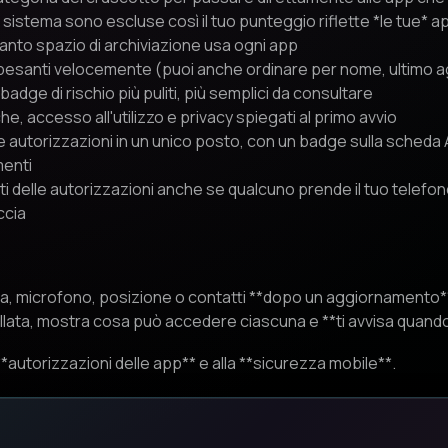
i sistema sono escluse così il tuo punteggio riflette *le tue* ap
nto spazio di archiviazione usa ogni app
 pesanti velocemente (puoi anche ordinare per nome, ultimo 
adge di rischio più puliti, più semplici da consultare
e, accesso all'utilizzo e privacy spiegati al primo avvio
le autorizzazioni in un unico posto, con un badge sulla scheda 
menti
ti delle autorizzazioni anche se qualcuno prende il tuo telefo
accia
 microfono, posizione o contatti **dopo un aggiornamento*
lata, mostra cosa può accedere ciascuna e **ti avvisa quando
 **autorizzazioni delle app** e alla **sicurezza mobile**.