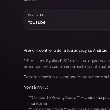
YOUTU.BE
YouTube
Prendi il controllo della tua privacy su Android
**PermLens Syntix v1.1.3** è qui — un aggiornam
precocemente cambiamenti rischiosi nelle autoriz
Tutte le scansioni avvengono **interamente sul
Novità in v1.1.3
**Cruscotto Privacy Score** — vedi la tua priv
monitorati
**Tocca per filtrare** — tocca una qualsiasi