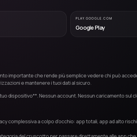
PLAY.GOOGLE.COM
Google Play
ento importante che rende più semplice vedere chi può accede
zazioni e mantenere i tuoi dati al sicuro.
 tuo dispositivo**. Nessun account. Nessun caricamento sul c
acy complessiva a colpo d'occhio: app totali, app ad alto risch
 categoria del cruscotto per passare direttamente alle app ch