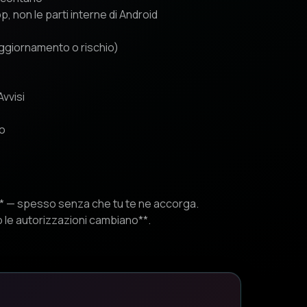
p, non le parti interne di Android
aggiornamento o rischio)
Avvisi
no
* — spesso senza che tu te ne accorga.
 le autorizzazioni cambiano**.