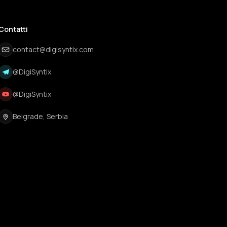
Contatti
contact@digisyntix.com
@DigiSyntix
@DigiSyntix
Belgrade, Serbia