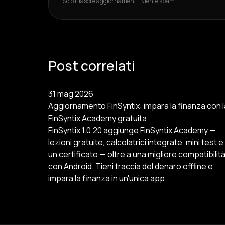
Solo rilasci e aggiornamenti. Niente spam.
Post correlati
31 mag 2026
Aggiornamento FinSyntix: impara la finanza con l
FinSyntix Academy gratuita
FinSyntix 1.0.20 aggiunge FinSyntix Academy —
lezioni gratuite, calcolatrici integrate, mini test e
un certificato — oltre a una migliore compatibilit
con Android. Tieni traccia del denaro offline e
impara la finanza in un'unica app.