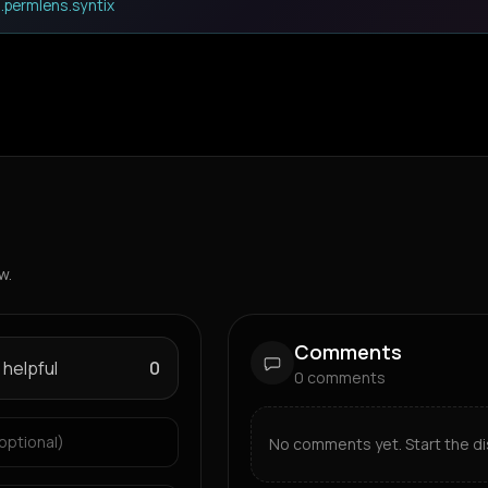
.permlens.syntix
w.
Comments
 helpful
0
0
comments
No comments yet. Start the di