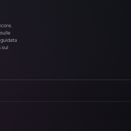
Score,
sulle
 guidata
 sul