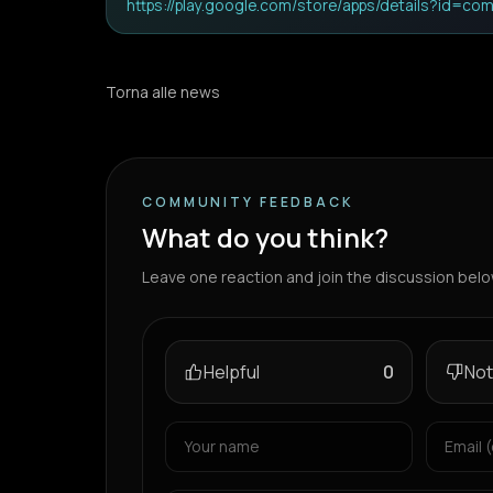
https://play.google.com/store/apps/details?id=com
Torna alle news
COMMUNITY FEEDBACK
What do you think?
Leave one reaction and join the discussion belo
Helpful
0
Not