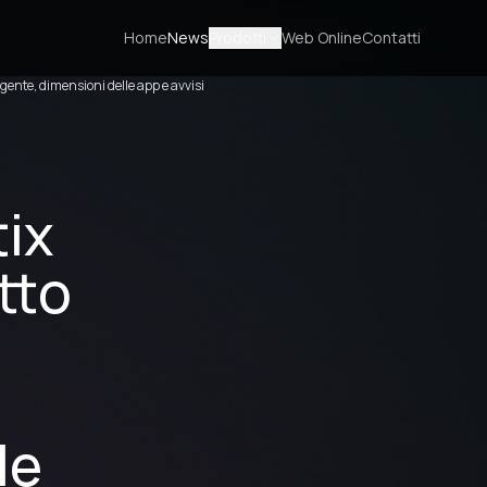
Home
News
Prodotti
Web Online
Contatti
igente, dimensioni delle app e avvisi
ix
tto
le