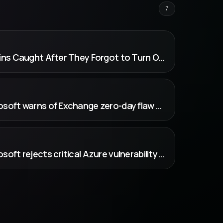
7
WIRED: Cybercriminal Twins Caught After They Forgot to Turn Off Microsoft Te...
BleepingComputer: Microsoft warns of Exchange zero-day flaw exploited in attacks
BleepingComputer: Microsoft rejects critical Azure vulnerability report, no CVE issued