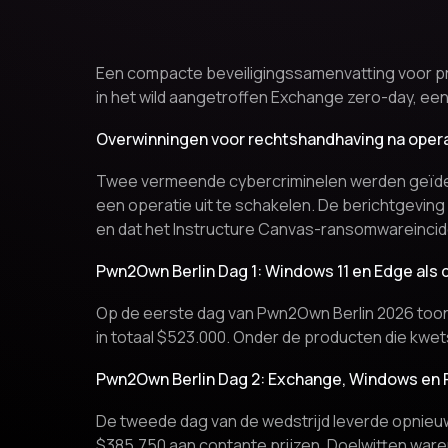
Een compacte beveiligingssamenvatting voor pr
in het wild aangetroffen Exchange zero-day, ee
Overwinningen voor rechtshandhaving na opera
Twee vermeende cybercriminelen werden geïdent
een operatie uit te schakelen. De berichtgevin
en dat het Instructure Canvas-ransomwareincid
Pwn2Own Berlin Dag 1: Windows 11 en Edge als 
Op de eerste dag van Pwn2Own Berlin 2026 toon
in totaal $523.000. Onder de producten die kwe
Pwn2Own Berlin Dag 2: Exchange, Windows en 
De tweede dag van de wedstrijd leverde opnieu
$385.750 aan contante prijzen. Doelwitten ware