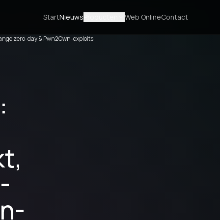
Start
Nieuws
Producten
Web Online
Contact
change zero-day & Pwn2Own-exploits
:
t,
-
n-