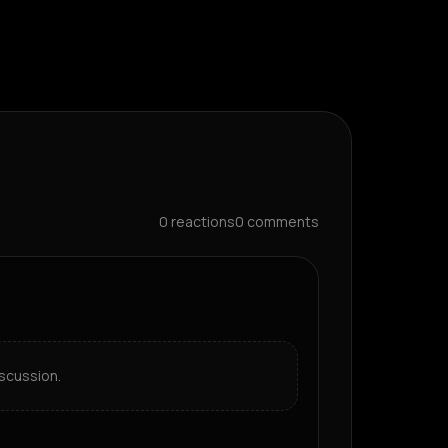
0
reactions
0
comments
scussion.