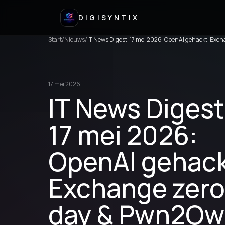
DIGISYNTIX
Start
/
Nieuws
/
IT News Digest: 17 mei 2026: OpenAI gehackt, Ex
17 mei 2026
IT News Digest
17 mei 2026:
OpenAI gehack
Exchange zero
day & Pwn2Ow