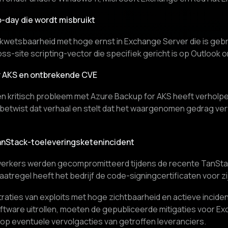
-day die wordt misbruikt
 kwetsbaarheid met hoge ernst in Exchange Server die is gebr
oss-site scripting-vector die specifiek gericht is op Outlook
or AKS en ontbrekende CVE
en kritisch probleem met Azure Backup for AKS heeft verholpe
betwist dat verhaal en stelt dat het waargenomen gedrag ve
anStack-toeleveringsketenincident
erkers werden gecompromitteerd tijdens de recente TanSta
tregel heeft het bedrijf de code-signingcertificaten voor zi
aties van exploits met hoge zichtbaarheid en actieve incid
oftware uitrollen, moeten de gepubliceerde mitigaties voor E
 op eventuele vervolgacties van getroffen leveranciers.