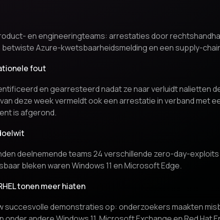
oduct- en engineeringteams: arrestaties door rechtshandha
n betwiste Azure-kwetsbaarheidsmelding en een supply-chain-
tionele fout
ificeerd en gearresteerd nadat ze naar verluidt nalietten 
g van deze week vermeldt ook een arrestatie in verband met e
ent is afgerond.
doelwit
den deelnemende teams 24 verschillende zero-day-exploits 
tsbaar bleken waren Windows 11 en Microsoft Edge.
RHEL tonen meer hiaten
w succesvolle demonstraties op: onderzoekers maakten misbr
n onder andere Windows 11, Microsoft Exchange en Red Hat En