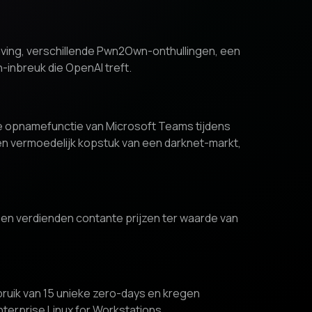
ving, verschillende Pwn2Own-onthullingen, een
inbreuk die OpenAI treft.
de opnamefunctie van Microsoft Teams tijdens
en vermoedelijk kopstuk van een darknet-markt,
en verdienden contante prijzen ter waarde van
uik van 15 unieke zero-days en kregen
terprise Linux for Workstations.