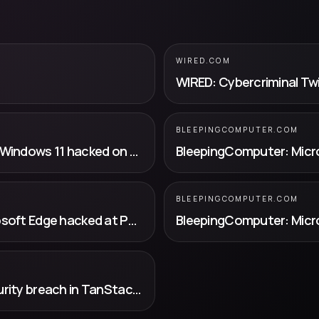
WIRED.COM
BLEEPINGCOMPUTER.COM
BleepingComputer: Microsoft Exchange, Windows 11 hacked on second day of Pwn2Own
BLEEPINGCOMPUTER.COM
BleepingComputer: Windows 11 and Microsoft Edge hacked at Pwn2Own Berlin 2026
BleepingComputer: OpenAI confirms security breach in TanStack supply chain attack