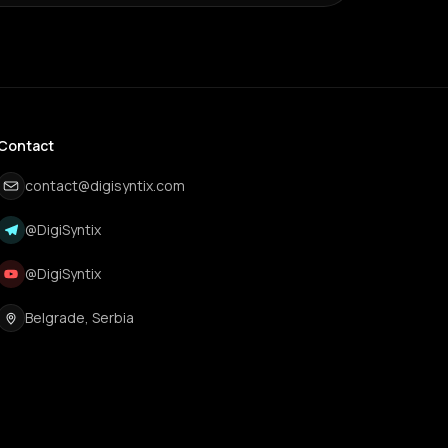
Contact
contact@digisyntix.com
@DigiSyntix
@DigiSyntix
Belgrade, Serbia