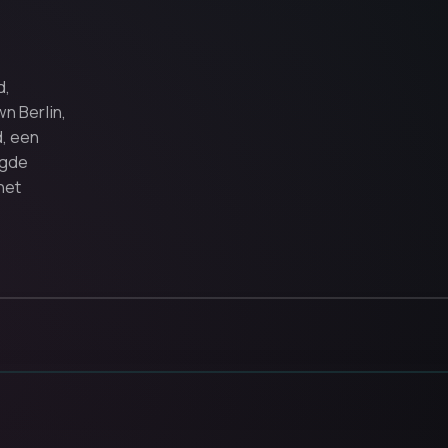
d,
 Berlin,
, een
igde
het