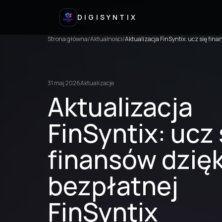
DIGISYNTIX
Strona główna
/
Aktualności
/
Aktualizacja FinSyntix: ucz się fin
31 maj 2026
Aktualizacje
Aktualizacja
FinSyntix: ucz 
finansów dzięk
bezpłatnej
FinSyntix