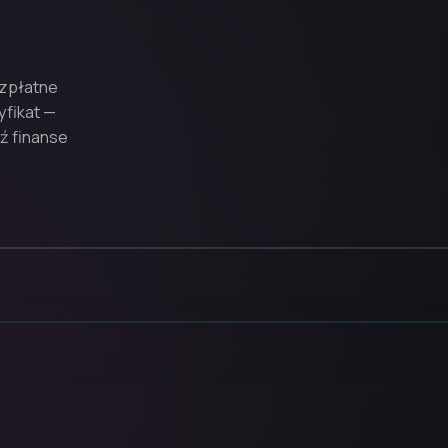
ezpłatne
yfikat —
ź finanse