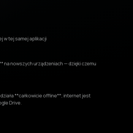
 w tej samej aplikacji
B** na nowszych urządzeniach — dzięki czemu
 działa **całkowicie offline**; internet jest
gle Drive.