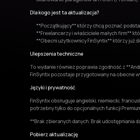
Dla kogo jest ta aktualizacja?
**Początkujący** którzy chcą poznać podst
**Freelancerzy i właściciele małych firm** kt
**Obecni użytkownicy FinSyntix** którzy już ś
Ulepszenia techniczne
To wydanie również poprawia zgodność z **Andr
FinSyntix pozostaje przygotowany na obecne w
Języki i prywatność
FinSyntix obsługuje angielski, niemiecki, francuski
potrzebny tylko do opcjonalnych funkcji Premium
**Brak zbieranych danych. Brak udostępniania 
Pobierz aktualizację