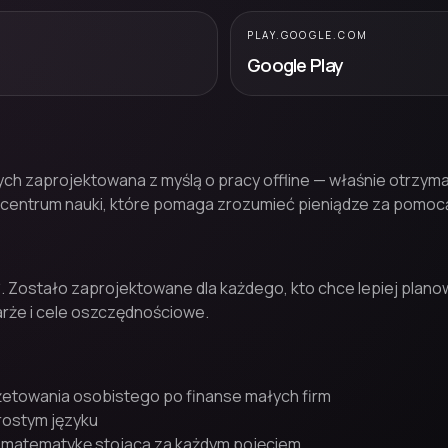
PLAY.GOOGLE.COM
Google Play
ych zaprojektowana z myślą o pracy offline — właśnie otrzyma
ntrum nauki, które pomaga zrozumieć pieniądze za pomocą r
*. Zostało zaprojektowane dla każdego, kto chce lepiej plan
arże i cele oszczędnościowe.
żetowania osobistego po finanse małych firm
prostym języku
z matematykę stojącą za każdym pojęciem