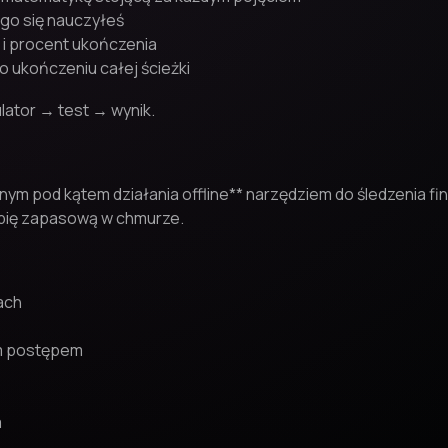
ego się nauczyłeś
 i procent ukończenia
 ukończeniu całej ścieżki
ulator → test → wynik.
nym pod kątem działania offline** narzędziem do śledzenia f
opię zapasową w chmurze.
ach
ym postępem
a