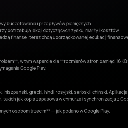
awy budżetowania i przepływów pieniężnych
órzy potrzebują lekcji dotyczących zysku, marży i kosztów
ledzą finanse i teraz chcą uporządkowanej edukacji finansowej
oidem**, w tym wsparcie dla **rozmiarów stron pamięci 16 K
ymagania Google Play.
, hiszpański, grecki, hindi, rosyjski, serbski i chiński. Aplikacja
, takich jak kopia zapasowa w chmurze i synchronizacja z Goo
danych osobom trzecim** — jak podano w Google Play.