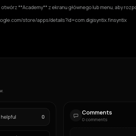
lay i otwórz **Academy** z ekranu głównego lub menu, aby rozp
google.com/store/apps/details?id=com.digisyntix.finsyntix
w.
Comments
 helpful
0
0
comments