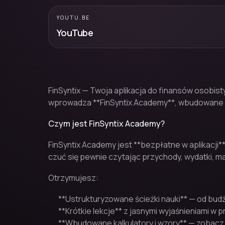
YOUTU.BE
YouTube
FinSyntix — Twoja aplikacja do finansów osobist
wprowadza **FinSyntix Academy**, wbudowane ce
Czym jest FinSyntix Academy?
FinSyntix Academy jest **bezpłatne w aplikacji*
czuć się pewnie czytając przychody, wydatki, m
Otrzymujesz:
**Ustrukturyzowane ścieżki nauki** — od bud
**Krótkie lekcje** z jasnymi wyjaśnieniami w 
**Wbudowane kalkulatory i wzory** — zobac