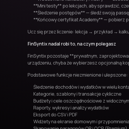
**Mini testy** po lekcjach, aby sprawdzić, cz
**Śledzenie postępów** — śledź swoją passę
**Końcowy certyfikat Academy** — pobierz po
Ucz się przez liczenie: lekcja → przykład → kalk
FinSyntix nadal robi to, na czym polegasz
FinSyntix pozostaje **prywatnym, zaprojektowa
urządzeniu, chyba że wybierzesz opcjonalną k
Podstawowe funkcje niezmienione i ulepszone:
Śledzenie dochodów i wydatków w wielu kont
Kategorie, szablony i transakcje cykliczne
Budżety i cele oszczędnościowe z widoczn
Raporty, wykresy i analizy wydatków
Eksport do CSV i PDF
Widżety na ekranie domowym i przypomnieni
Skanowanie paragonów QR i OCR (Premium)