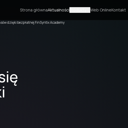
Strona główna
Aktualności
Produkty
Web Online
Kontakt
ansów dzięki bezpłatnej FinSyntix Academy
się
i