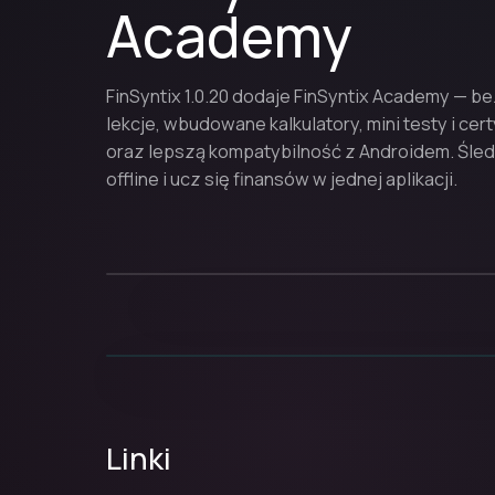
Academy
FinSyntix 1.0.20 dodaje FinSyntix Academy — b
lekcje, wbudowane kalkulatory, mini testy i cert
oraz lepszą kompatybilność z Androidem. Śled
offline i ucz się finansów w jednej aplikacji.
Linki