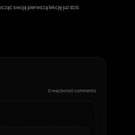
ocząć swoją pierwszą lekcję już dziś.
0
reactions
0
comments