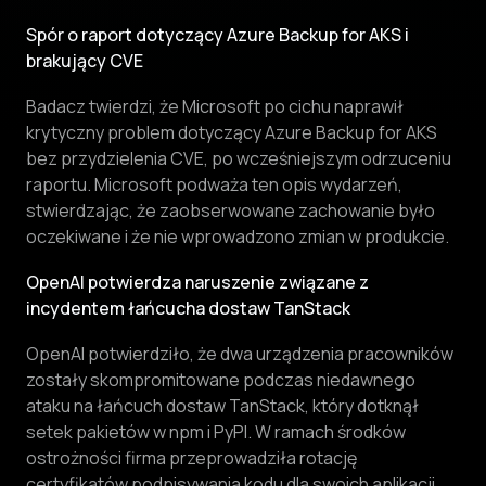
Spór o raport dotyczący Azure Backup for AKS i
brakujący CVE
Badacz twierdzi, że Microsoft po cichu naprawił
krytyczny problem dotyczący Azure Backup for AKS
bez przydzielenia CVE, po wcześniejszym odrzuceniu
raportu. Microsoft podważa ten opis wydarzeń,
stwierdzając, że zaobserwowane zachowanie było
oczekiwane i że nie wprowadzono zmian w produkcie.
OpenAI potwierdza naruszenie związane z
incydentem łańcucha dostaw TanStack
OpenAI potwierdziło, że dwa urządzenia pracowników
zostały skompromitowane podczas niedawnego
ataku na łańcuch dostaw TanStack, który dotknął
setek pakietów w npm i PyPI. W ramach środków
ostrożności firma przeprowadziła rotację
certyfikatów podpisywania kodu dla swoich aplikacji.