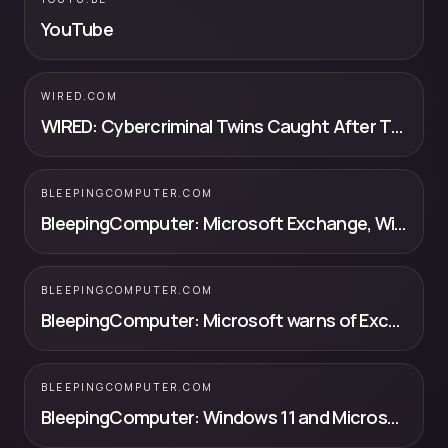
YouTube
WIRED.COM
WIRED: Cybercriminal Twins Caught After They Forgot to Turn Off Microsoft Te...
BLEEPINGCOMPUTER.COM
BleepingComputer: Microsoft Exchange, Windows 11 hacked on second day of Pwn2Own
BLEEPINGCOMPUTER.COM
BleepingComputer: Microsoft warns of Exchange zero-day flaw exploited in attacks
BLEEPINGCOMPUTER.COM
BleepingComputer: Windows 11 and Microsoft Edge hacked at Pwn2Own Berlin 2026