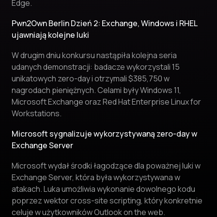
Edge.
Pwn2Own Berlin Dzień 2: Exchange, Windows i RHEL
ujawniają kolejne luki
W drugim dniu konkursu nastąpiła kolejna seria
udanych demonstracji: badacze wykorzystali 15
unikatowych zero-day i otrzymali $385,750 w
nagrodach pieniężnych. Celami były Windows 11,
Microsoft Exchange oraz Red Hat Enterprise Linux for
Workstations.
Microsoft sygnalizuje wykorzystywaną zero-day w
Exchange Server
Microsoft wydał środki łagodzące dla poważnej luki w
Exchange Server, która była wykorzystywana w
atakach. Luka umożliwia wykonanie dowolnego kodu
poprzez wektor cross-site scripting, który konkretnie
celuje w użytkowników Outlook on the web.