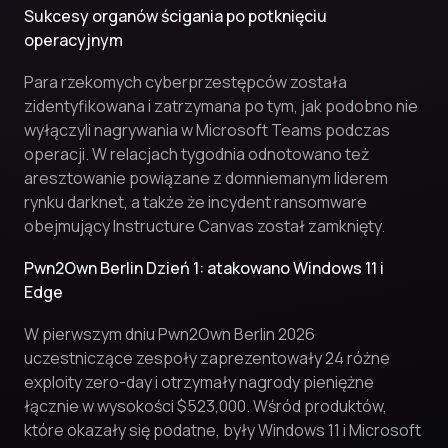
Sukcesy organów ścigania po potknięciu
operacyjnym
Para rzekomych cyberprzestępców została
zidentyfikowana i zatrzymana po tym, jak podobno nie
wyłączyli nagrywania w Microsoft Teams podczas
operacji. W relacjach tygodnia odnotowano też
aresztowanie powiązane z domniemanym liderem
rynku darknet, a także że incydent ransomware
obejmujący Instructure Canvas został zamknięty.
Pwn2Own Berlin Dzień 1: atakowano Windows 11 i
Edge
W pierwszym dniu Pwn2Own Berlin 2026
uczestniczące zespoły zaprezentowały 24 różne
exploity zero-day i otrzymały nagrody pieniężne
łącznie w wysokości $523,000. Wśród produktów,
które okazały się podatne, były Windows 11 i Microsoft