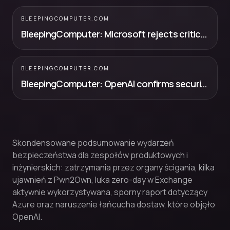
BLEEPINGCOMPUTER.COM
BleepingComputer: Microsoft rejects critical Azure vulnerability report, no CVE issued
BLEEPINGCOMPUTER.COM
BleepingComputer: OpenAI confirms security breach in TanStack supply chain attack
Skondensowane podsumowanie wydarzeń
bezpieczeństwa dla zespołów produktowych i
inżynierskich: zatrzymania przez organy ścigania, kilka
ujawnień z Pwn2Own, luka zero-day w Exchange
aktywnie wykorzystywana, sporny raport dotyczący
Azure oraz naruszenie łańcucha dostaw, które objęło
OpenAI.