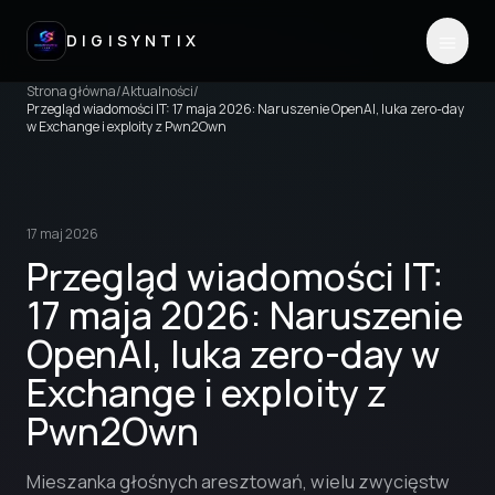
DIGISYNTIX
Strona główna
/
Aktualności
/
Przegląd wiadomości IT: 17 maja 2026: Naruszenie OpenAI, luka zero-day
w Exchange i exploity z Pwn2Own
17 maj 2026
Przegląd wiadomości IT:
17 maja 2026: Naruszenie
OpenAI, luka zero-day w
Exchange i exploity z
Pwn2Own
Mieszanka głośnych aresztowań, wielu zwycięstw