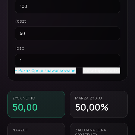
Koszt
Ilosc
+ Pokaz
Opcje zaawansowane
Zresetuj wszystko
ZYSK NETTO
MARZA ZYSKU
50,00
50,00
%
NARZUT
ZALECANA CENA
SPRZEDAZY