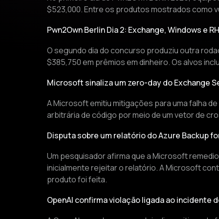
$523,000. Entre os produtos mostrados como vu
Pwn2Own Berlin Dia 2: Exchange, Windows e R
O segundo dia do concurso produziu outra rod
$385,750 em prêmios em dinheiro. Os alvos inclu
Microsoft sinaliza um zero-day do Exchange S
A Microsoft emitiu mitigações para uma falha d
arbitrária de código por meio de um vetor de cr
Disputa sobre um relatório do Azure Backup f
Um pesquisador afirma que a Microsoft remedio
inicialmente rejeitar o relatório. A Microsoft
produto foi feita.
OpenAI confirma violação ligada ao incidente 