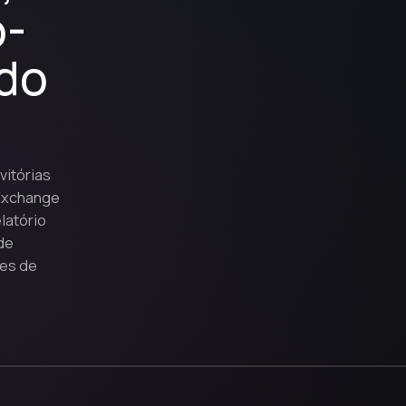
o-
 do
vitórias
 Exchange
latório
de
es de