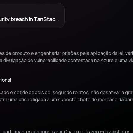
BleepingComputer: OpenAI confirms security breach in TanStack supply chain attack
de produto e engenharia: prisões pela aplicação da lei, vá
 divulgação de vulnerabilidade contestada no Azure e uma vi
cional
icado e detido depois de, segundo relatos, não desativar a 
ra uma prisão ligada a um suposto chefe de mercado da dark
s participantes demonstraram 24 exploits zero-day distintos