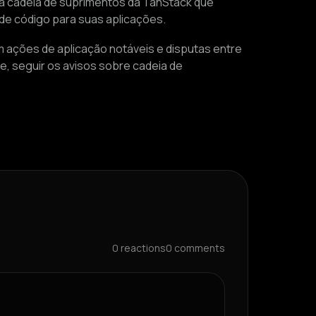
 à cadeia de suprimentos da TanStack que
de código para suas aplicações.
m ações de aplicação notáveis e disputas entre
, seguir os avisos sobre cadeia de
0
reactions
0
comments