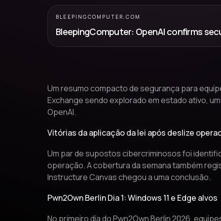
BLEEPINGCOMPUTER.COM
Um resumo compacto de segurança para equipes 
Exchange sendo explorado em estado ativo, uma
OpenAI.
Vitórias da aplicação da lei após deslize opera
Um par de supostos cibercriminosos foi identif
operação. A cobertura da semana também regist
Instructure Canvas chegou a uma conclusão.
Pwn2Own Berlin Dia 1: Windows 11 e Edge alvos
No primeiro dia do Pwn2Own Berlin 2026, equipe