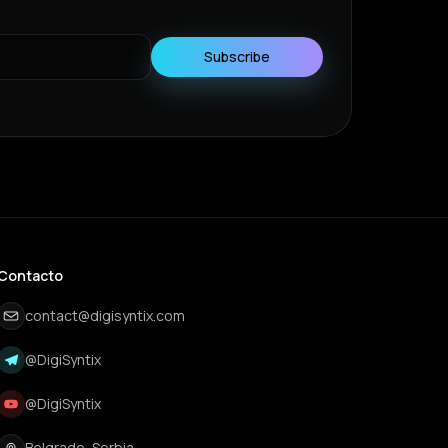
Subscribe
Contacto
contact@digisyntix.com
@DigiSyntix
@DigiSyntix
Belgrade, Serbia