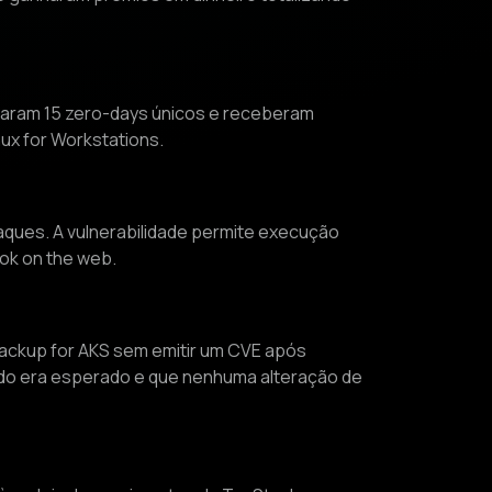
aram 15 zero-days únicos e receberam
ux for Workstations.
aques. A vulnerabilidade permite execução
ook on the web.
Backup for AKS sem emitir um CVE após
vado era esperado e que nenhuma alteração de