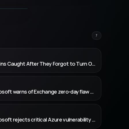
7
WIRED: Cybercriminal Twins Caught After They Forgot to Turn Off Microsoft Te...
BleepingComputer: Microsoft warns of Exchange zero-day flaw exploited in attacks
BleepingComputer: Microsoft rejects critical Azure vulnerability report, no CVE issued