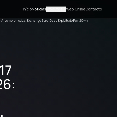
Início
Notícias
Produtos
Web Online
Contacto
penAI comprometida, Exchange Zero-Day e Exploits do Pwn2Own
 17
26:
,