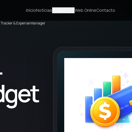
Início
Notícias
Produtos
Web Online
Contacto
et Tracker & Expense Manager
–
dget