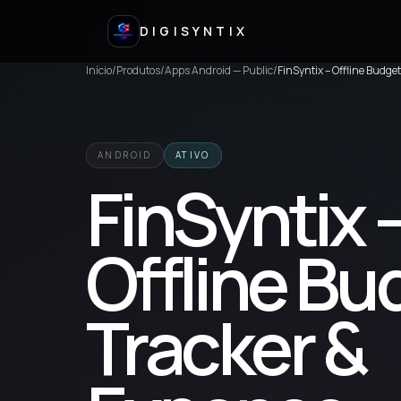
DIGISYNTIX
Início
/
Produtos
/
Apps Android — Public
/
FinSyntix – Offline Budg
ANDROID
ATIVO
FinSyntix 
Offline Bu
Tracker &