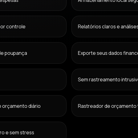
 despesas
Armazenamento local segu
or controle
Relatórios claros e análise
de poupança
Exporte seus dados financ
Sem rastreamento intrusiv
o orçamento diário
Rastreador de orçamento 
ro e sem stress