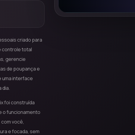
essoais criado para
 controle total
s, gerencie
tas de poupança e
e uma interface
 dia.
ix foi construída
 e o funcionamento
m com você,
ura e focada, sem