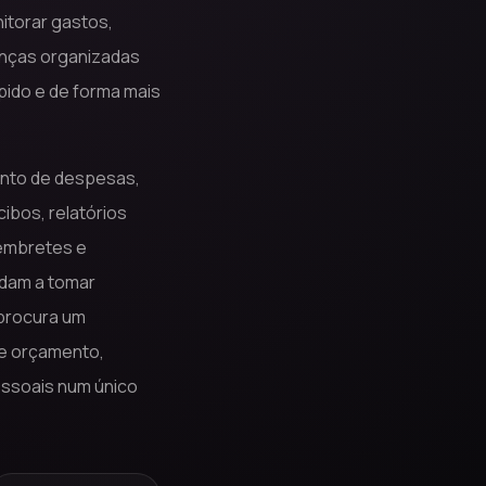
itorar gastos,
anças organizadas
ápido e de forma mais
ento de despesas,
ibos, relatórios
lembretes e
udam a tomar
 procura um
de orçamento,
essoais num único