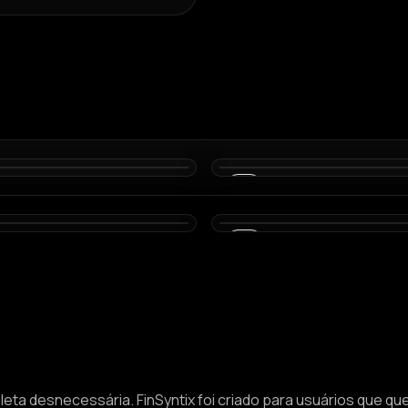
02
05
ta desnecessária. FinSyntix foi criado para usuários que qu