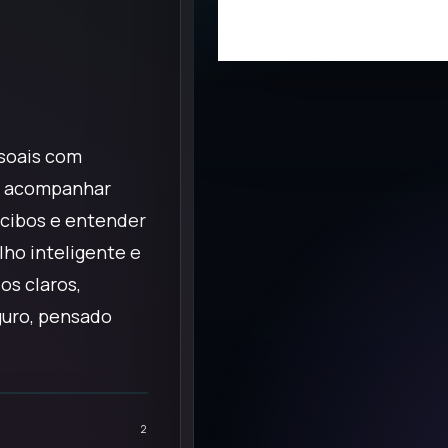
ssoais com
 a acompanhar
recibos e entender
lho inteligente e
os claros,
guro, pensado
2