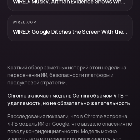
WIRED: Musk v. Altman Evidence Shows What Microsoft Executives Thought of Op...
WIRED.COM
WIRED: Google Ditches the Screen With the New Fitbit Air (2026)
Краткий обзор заметных историй этой недели на
пересечении ИИ, безопасности платформ и
продуктовой стратегии.
Chrome включает модель Gemini объёмом 4 ГБ —
удаляемость, но не обязательно желательность
Расследования показали, что в Chrome встроена
4‑ГБ модель ИИ от Google, что вызвало опасения по
поводу конфиденциальности. Модель можно
удалить, но в материалах подчёркивается, что