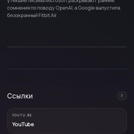
утекшие письма Microsoft раскрывают ранние
сомнения по поводу OpenAI, а Google выпустила
безэкранный Fitbit Air.
Ссылки
7
YOUTU.BE
YouTube