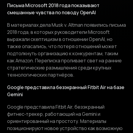
Письма Microsoft 2018 года показывают
смешанные чувства по поводу OpenAI
В материалах дела Musk v. Altman появились письма
2018 года, в которых руководители Microsoft
выражали скептицизм в отношении OpenAI, но
также опасались, что потеря отношений может
подтолкнуть организацию к конкурентам, таким
как Amazon. Переписка проливает свет на ранние
стратегические размышления среди крупных
технологических партнёров.
Google представила безэкранный Fitbit Air на базе
Gemini
Google представила Fitbit Air, безэкранный
фитнес‑трекер, работающий на Gemini и
ориентированный на простоту. Материалы
позиционируют новое устройство как возможную