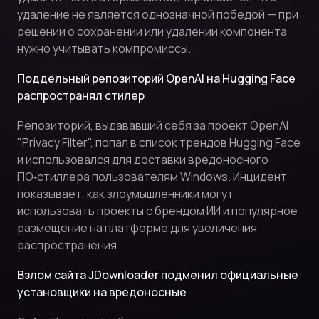
удаление не является однозначной победой — при
решении о сохранении или удалении компонента
нужно учитывать компромиссы.
Поддельный репозиторий OpenAI на Hugging Face
распространял стилер
Репозиторий, выдававший себя за проект OpenAI
"Privacy Filter", попал в список трендов Hugging Face
и использовался для доставки вредоносного
ПО‑стиллера пользователям Windows. Инцидент
показывает, как злоумышленники могут
использовать проекты с брендом ИИ и популярное
размещение на платформе для увеличения
распространения.
Взлом сайта JDownloader подменил официальные
установщики на вредоносные