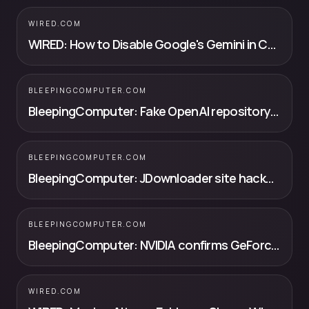
WIRED.COM
WIRED: How to Disable Google's Gemini in Chrome
BLEEPINGCOMPUTER.COM
BleepingComputer: Fake OpenAI repository on Hugging Face pushes infostealer malware
BLEEPINGCOMPUTER.COM
BleepingComputer: JDownloader site hacked to replace installers with Python RAT malware
BLEEPINGCOMPUTER.COM
BleepingComputer: NVIDIA confirms GeForce NOW data breach affecting Armenian users
WIRED.COM