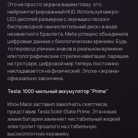
Это не просто экран в вашем глазу; это
нейроинтегрированный HUD. Используя микро-
LED‑дисплей размером с зернышко песка и
беспроводной «вычислительный диск» в виде
незаметного браслета, Meta успешно объединила
цифровые данные с биологическим зрением. Будь
то перевод уличных знаков в реальном времени
или голографические стрелки навигации, парящие
на тротуаре, цифровой мир теперь постоянно
накладывается на физический. Эпоха «экрана»
официально закончена.
Tesla: 1000-мильный аккумулятор "Prime"
Илон Маск заставил замолчать скептиков,
представив Tesla Solid-State Prime. Эта новая
химия батареи заменяет нестабильный жидкий
электролит прошлого на стабильную,
высокоплотную керамику.