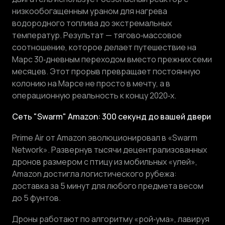
низкообогащенным ураном для нагрева
водородного топлива до экстремальных
температур. Результат — тягово‑массовое
соотношение, которое делает путешествие на
Марс 30‑дневным переходом вместо прежних семи
месяцев. Этот прорыв превращает постоянную
колонию на Марсе не просто в мечту, а в
операционную реальность к концу 2020‑х.
Сеть "Swarm" Amazon: 300 секунд до вашей двери
Prime Air от Amazon эволюционировал в «Swarm
Network». Развернув тысячи децентрализованных
дронов размером с птицу из мобильных «улей»,
Amazon достигла логистического рубежа:
доставка за 5 минут для любого предмета весом
до 5 фунтов.
Дроны работают по алгоритму «рой‑ума», лавируя