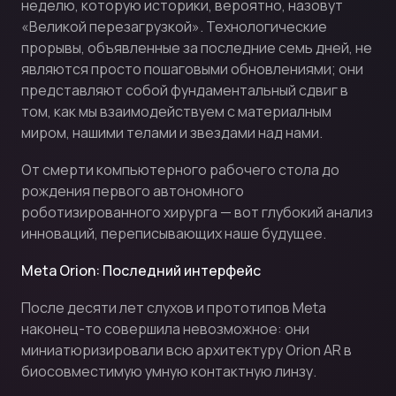
неделю, которую историки, вероятно, назовут
«Великой перезагрузкой». Технологические
прорывы, объявленные за последние семь дней, не
являются просто пошаговыми обновлениями; они
представляют собой фундаментальный сдвиг в
том, как мы взаимодействуем с материалным
миром, нашими телами и звездами над нами.
От смерти компьютерного рабочего стола до
рождения первого автономного
роботизированного хирурга — вот глубокий анализ
инноваций, переписывающих наше будущее.
Meta Orion: Последний интерфейс
После десяти лет слухов и прототипов Meta
наконец-то совершила невозможное: они
миниатюризировали всю архитектуру Orion AR в
биосовместимую умную контактную линзу.