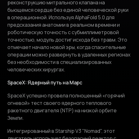
реконструкцию митрального клапана на
бьющемся сердце без единой человеческой руки
в операционной. Используя AlphaFold 5.0 для
предсказания анатомии в реальном времени и
роботическую точность с субмиллиметровой
точностью, модуль достиг исхода без травм. Это
отмечает начало новой эры, когда спасительные
операции можно развернуть в удаленных регионах
без необходимости в специализированных
человеческих хирургах.
SpaceX: Ядерный путь на Марс
SpaceX успешно провела полноценный «горячий
огневой» тест своего ядерного теплового
ракетного двигателя (NTP) на низкой орбите
Земли.
Интегрированный в Starship V3 "Nomad", этот
двигатель использует безопасный реактор с