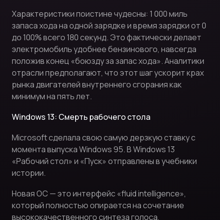
Характеристики поистине чудесны: 1 000 миль
запаса хода на одной зарядке и время зарядки от 0
до 100% всего 180 секунд. Это фактически делает
электромобиль удобнее бензинового, навсегда
положив конец «боюзду за запас хода». Аналитики
отрасли предполагают, что этот шаг ускорит крах
рынка двигателей внутреннего сгорания как
минимум на пять лет.
Windows 13: Смерть рабочего стола
Microsoft сделала свою самую дерзкую ставку с
момента выпуска Windows 95. В Windows 13
«Рабочий стол» и «Пуск» отправлены в учебники
истории.
Новая ОС — это интерфейс «fluid intelligence»,
который полностью опирается на сочетание
высококачественного синтеза голоса,