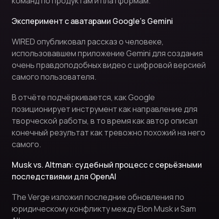
команд по продуктам и платформам.
Эксперимент с аватарами Google’s Gemini
WIRED опубликовал рассказ о человеке,
использовавшем приложение Gemini для создания
очень правдоподобных видео с цифровой версией
самого пользователя.
В отчёте подчёркивается, как Google
позиционирует инструмент как направление для
творческой работы, в то время как автор описал
конечный результат как тревожно похожий на него
самого.
Musk vs. Altman: судебный процесс с серьёзными
последствиями для OpenAI
The Verge изложил последние обновления по
юридическому конфликту между Elon Musk и Sam