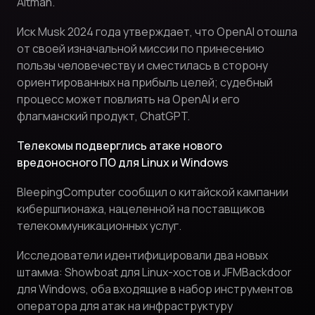
Altman.
Иск Musk 2024 года утверждает, что OpenAI отошла
от своей изначальной миссии по принесению
пользы человечеству и сместилась в сторону
ориентированных на прибыль целей; судебный
процесс может повлиять на OpenAI и его
флагманский продукт, ChatGPT.
Телекомы подверглись атаке нового
вредоносного ПО для Linux и Windows
BleepingComputer сообщил о китайской кампании
кибершпионажа, нацеленной на поставщиков
телекоммуникационных услуг.
Исследователи идентифицировали два новых
штамма: Showboat для Linux-хостов и JFMBackdoor
для Windows, оба входящие в набор инструментов
оператора для атак на инфраструктуру