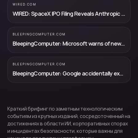
WIRED.COM
WIRED: SpaceX IPO Filing Reveals Anthropic Is Paying $15 Billion a Year to A...
BLEEPINGCOMPUTER.COM
BleepingComputer: Microsoft warns of new Defender zero-days exploited in attacks
BLEEPINGCOMPUTER.COM
BleepingComputer: Google accidentally exposed details of unfixed Chromium flaw
Краткий брифинг по заметным технологическим
событиям из крупных изданий, сосредоточенный на
достижениях в области ИИ, корпоративных спорах
и инцидентах безопасности, которые важны для