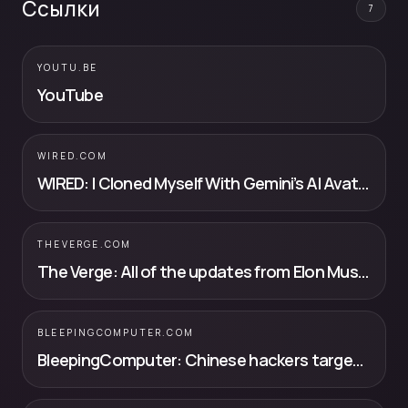
Ссылки
7
YOUTU.BE
YouTube
WIRED.COM
WIRED: I Cloned Myself With Gemini’s AI Avatar Tool. The Result Was Unnervin...
THEVERGE.COM
The Verge: All of the updates from Elon Musk and Sam Altman’s battle over OpenAI
BLEEPINGCOMPUTER.COM
BleepingComputer: Chinese hackers target telcos with new Linux, Windows malware