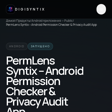
DIGISYNTIX
Домой
/
Продукты
/
Android приложения — Public
/
PermLens Syntix – Android Permission Checker & Privacy Audit App
ANDROID
ЗАПУЩЕНО
PermLens
Syntix – Android
Permission
Checker &
Privacy Audit
App