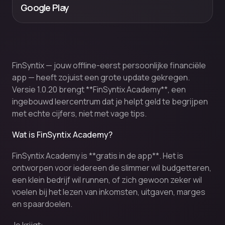
Google Play
FinSyntix — jouw offline-eerst persoonlijke financiële
app — heeft zojuist een grote update gekregen.
Versie 1.0.20 brengt **FinSyntix Academy**, een
ingebouwd leercentrum dat je helpt geld te begrijpen
met echte cijfers, niet met vage tips.
Wat is FinSyntix Academy?
FinSyntix Academy is **gratis in de app**. Het is
ontworpen voor iedereen die slimmer wil budgetteren,
een klein bedrijf wil runnen, of zich gewoon zeker wil
voelen bij het lezen van inkomsten, uitgaven, marges
en spaardoelen.