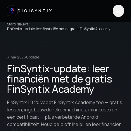
DIGISYNTIX
Start
/
Nieuws
/
FinSyntix-update: leer financiën met de gratis FinSyntix Academy
31 mei 2026
Updates
FinSyntix-update: leer
financiën met de gratis
FinSyntix Academy
FinSyntix 1.0.20 voegt FinSyntix Academy toe — gratis
lessen, ingebouwde rekenmachines, mini-tests en
een certificaat — plus verbeterde Android-
compatibiliteit. Houd geld offline bij en leer financiën