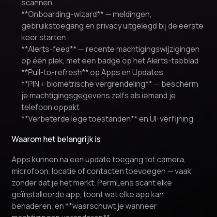
scannen
**Onboarding-wizard** — meldingen,
gebruikstoegang en privacy uitgelegd bij de eerste
keer starten
**Alerts-feed** — recente machtigingswijzigingen
op één plek, met een badge op het Alerts-tabblad
**Pull-to-refresh** op Apps en Updates
**PIN + biometrische vergrendeling** — bescherm
je machtigingsgegevens zelfs als iemand je
telefoon oppakt
**Verbeterde lege toestanden** en UI-verfijning
Waarom het belangrijk is
Apps kunnen na een update toegang tot camera,
microfoon, locatie of contacten toevoegen — vaak
zonder dat je het merkt. PermLens scant elke
geïnstalleerde app, toont wat elke app kan
benaderen, en **waarschuwt je wanneer