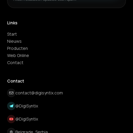
Links
Start
Nieuws
Producten
Web Online
Contact
Contact
contact@digisyntix.com
@DigiSyntix
@DigiSyntix
Belgrade, Serbia