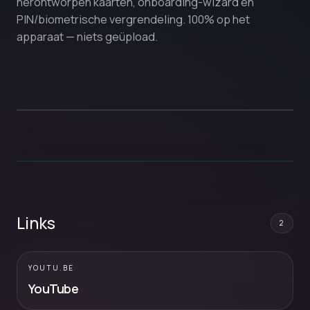
herontworpen kaarten, onboarding-wizard en
PIN/biometrische vergrendeling. 100% op het
apparaat — niets geüpload.
Links
2
YOUTU.BE
YouTube