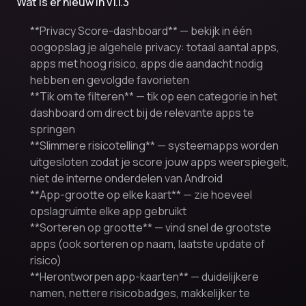
Wat is er nieuw in v1.1.3
**Privacy Score-dashboard** — bekijk in één
oogopslag je algehele privacy: totaal aantal apps,
apps met hoog risico, apps die aandacht nodig
hebben en gevolgde favorieten
**Tik om te filteren** — tik op een categorie in het
dashboard om direct bij de relevante apps te
springen
**Slimmere risicotelling** — systeemapps worden
uitgesloten zodat je score jouw apps weerspiegelt,
niet de interne onderdelen van Android
**App-grootte op elke kaart** — zie hoeveel
opslagruimte elke app gebruikt
**Sorteren op grootte** — vind snel de grootste
apps (ook sorteren op naam, laatste update of
risico)
**Herontworpen app-kaarten** — duidelijkere
namen, nettere risicobadges, makkelijker te