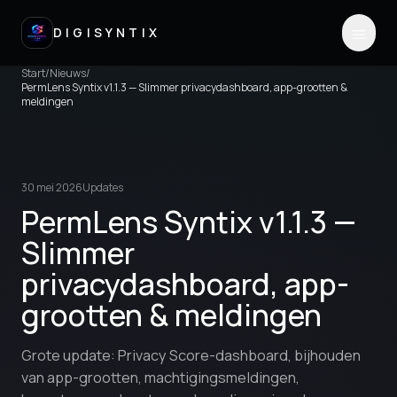
DIGISYNTIX
Start
/
Nieuws
/
PermLens Syntix v1.1.3 — Slimmer privacydashboard, app-grootten &
meldingen
30 mei 2026
Updates
PermLens Syntix v1.1.3 —
Slimmer
privacydashboard, app-
grootten & meldingen
Grote update: Privacy Score-dashboard, bijhouden
van app-grootten, machtigingsmeldingen,