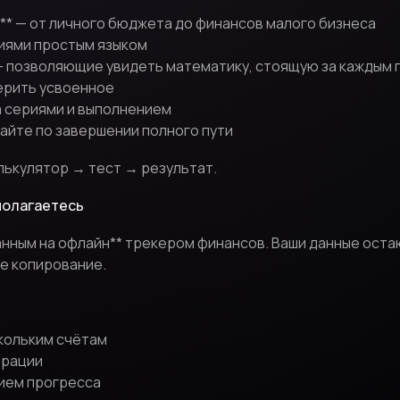
* — от личного бюджета до финансов малого бизнеса
ниями простым языком
— позволяющие увидеть математику, стоящую за каждым
верить усвоенное
а сериями и выполнением
айте по завершении полного пути
лькулятор → тест → результат.
 полагаетесь
анным на офлайн** трекером финансов. Ваши данные оста
е копирование.
кольким счётам
ерации
ием прогресса