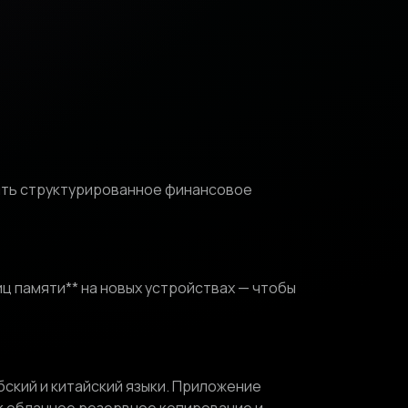
чить структурированное финансовое
иц памяти** на новых устройствах — чтобы
рбский и китайский языки. Приложение