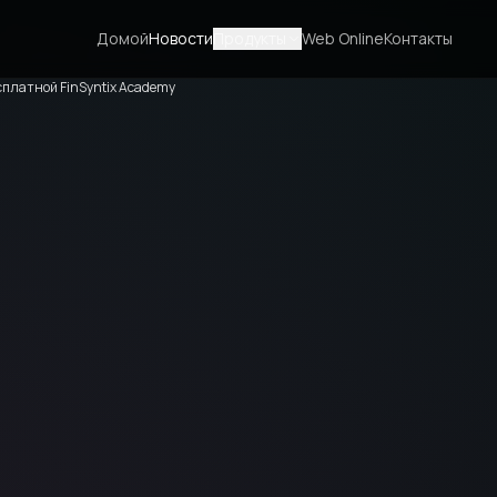
Домой
Новости
Продукты
Web Online
Контакты
есплатной FinSyntix Academy