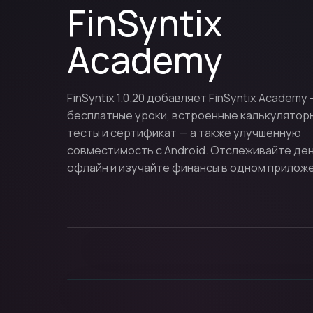
FinSyntix
Academy
FinSyntix 1.0.20 добавляет FinSyntix Academy
бесплатные уроки, встроенные калькуляторы
тесты и сертификат — а также улучшенную
совместимость с Android. Отслеживайте де
офлайн и изучайте финансы в одном приложе