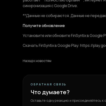
работает **полностью офлайн**; интернет н
синхронизация с Google Drive.
**Данные не собираются. Данные не передают
Получите обновление
Установите или обновите FinSyntix в Google 
Скачать FinSyntix в Google Play: https://play.g
Назад к новостям
ОБРАТНАЯ СВЯЗЬ
Что думаете?
Оставьте одну реакцию и присоединяйтесь к 