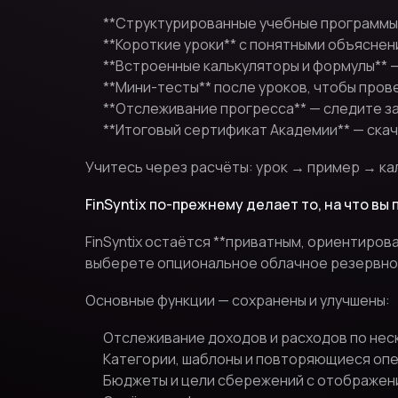
**Структурированные учебные программы*
**Короткие уроки** с понятными объясне
**Встроенные калькуляторы и формулы** 
**Мини-тесты** после уроков, чтобы про
**Отслеживание прогресса** — следите з
**Итоговый сертификат Академии** — скач
Учитесь через расчёты: урок → пример → ка
FinSyntix по-прежнему делает то, на что вы
FinSyntix остаётся **приватным, ориентиров
выберете опциональное облачное резервно
Основные функции — сохранены и улучшены:
Отслеживание доходов и расходов по нес
Категории, шаблоны и повторяющиеся оп
Бюджеты и цели сбережений с отображен