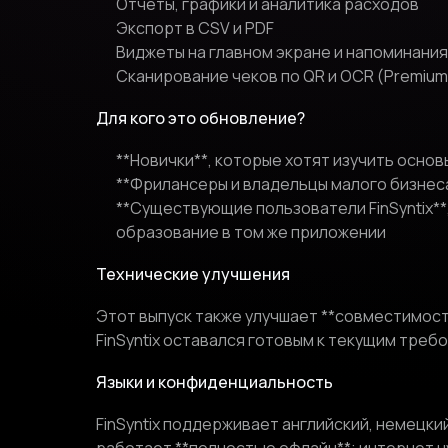
Отчёты, графики и аналитика расходов
Экспорт в CSV и PDF
Виджеты на главном экране и напоминания
Сканирование чеков по QR и OCR (Premium
Для кого это обновление?
**Новички**, которые хотят изучить осно
**Фрилансеры и владельцы малого бизнеса
**Существующие пользователи FinSyntix*
образование в том же приложении
Технические улучшения
Этот выпуск также улучшает **совместимость
FinSyntix оставался готовым к текущим требо
Языки и конфиденциальность
FinSyntix поддерживает английский, немецкий