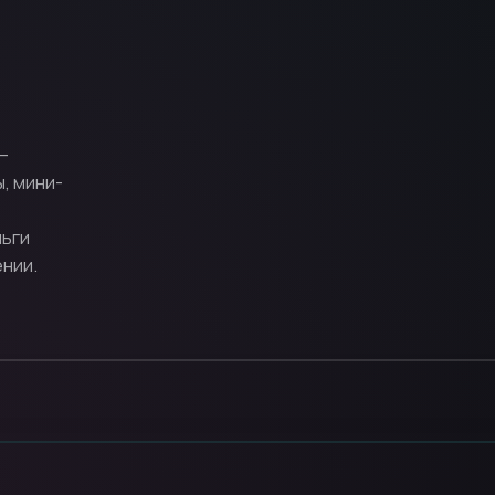
 —
, мини-
ньги
нии.