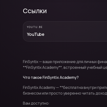
Ссылки
YOUTU.BE
YouTube
FinSyntix — ваше приложение для личных фин
**FinSyntix Academy**, встроенный учебный ц
Что такое FinSyntix Academy?
FinSyntix Academy — **бесплатна внутри при
бизнесом или просто уверенно читать доход
Вам доступно: