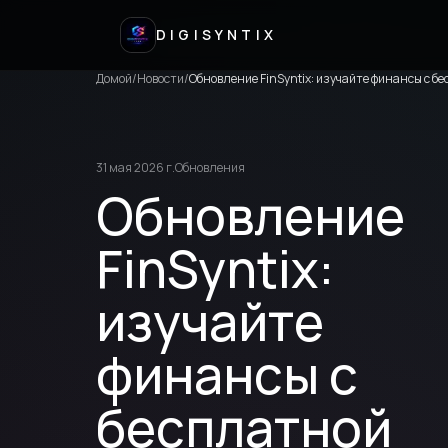
DIGISYNTIX
Домой
/
Новости
/
Обновление FinSyntix: изучайте финансы с б
31 мая 2026 г.
Обновления
Обновление
FinSyntix:
изучайте
финансы с
бесплатной