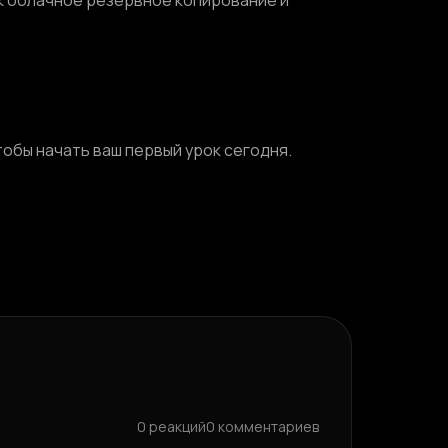
ак облачное резервное копирование и
чтобы начать ваш первый урок сегодня.
0
реакций
0
комментариев