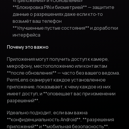
«Приложения» и «Обновления»
**Блокировка PIN и биометрией** — защитите
данные о разрешениях даже если кто‑то
возьмёт ваш телефон
**Улучшенные пустые состояния** и доработки
интерфейса
Почему это важно
Приложения могут получить доступ к камере,
микрофону, местоположению или контактам
**после обновления** — часто без вашего ведома.
PermLens сканирует каждое установленное
приложение, показывает, к чему каждое из них
имеет доступ, и **оповещает вас при изменении
разрешений**.
Идеально подходит, если вам важна
**конфиденциальность Android**, **разрешения
приложений** и **мобильная безопасность**.