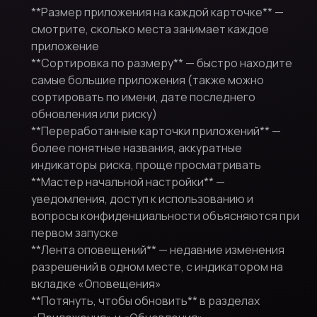
**Размер приложения на каждой карточке** —
смотрите, сколько места занимает каждое
приложение
**Сортировка по размеру** — быстро находите
самые большие приложения (также можно
сортировать по имени, дате последнего
обновления или риску)
**Переработанные карточки приложений** —
более понятные названия, аккуратные
индикаторы риска, проще просматривать
**Мастер начальной настройки** —
уведомления, доступ к использованию и
вопросы конфиденциальности объясняются при
первом запуске
**Лента оповещений** — недавние изменения
разрешений в одном месте, с индикатором на
вкладке «Оповещения»
**Потянуть, чтобы обновить** в разделах